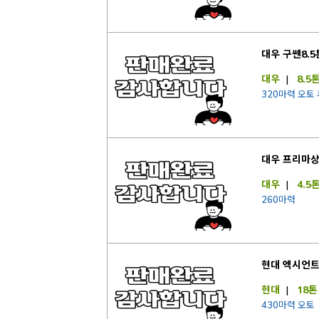
대우 구쎈8.
대우
|
8.5
320마력 오토
대우 프리마상
대우
|
4.5
260마력
현대 엑시언
현대
|
18톤
430마력 오토