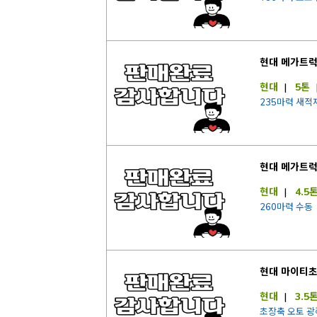
현대 메가트
현대
|
5톤
235마력 새적
현대 메가트
현대
|
4.5
260마력 수동
현대 마이티
현대
|
3.5
초장축 오토 