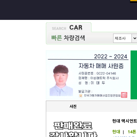
사진
현대 엑시언
현대
|
14톤