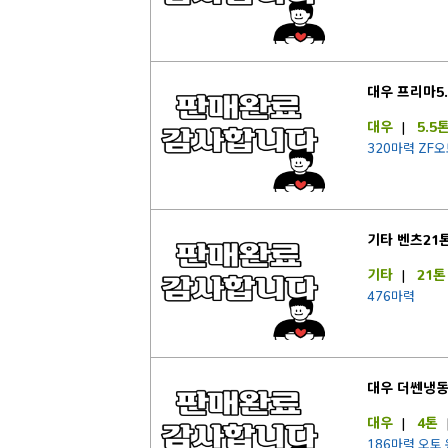
대우 프리마5
대우
|
5.5
320마력 ZF
기타 벤츠21
기타
|
21톤
476마력
대우 더쎈냉
대우
|
4톤
186마력 오토