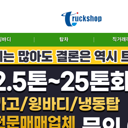
윙바디
탑차
직거래