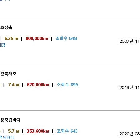
럭초장축
|
6.25 m
|
800,000km
|
조회수 548
2007년 1
재함
럭앞축개조
톤
|
7.4 m
|
670,000km
|
조회수 699
2013년 1
초장축윙바디
톤
|
5.7 m
|
353,600km
|
조회수 643
2020년 0
광폭윙바디