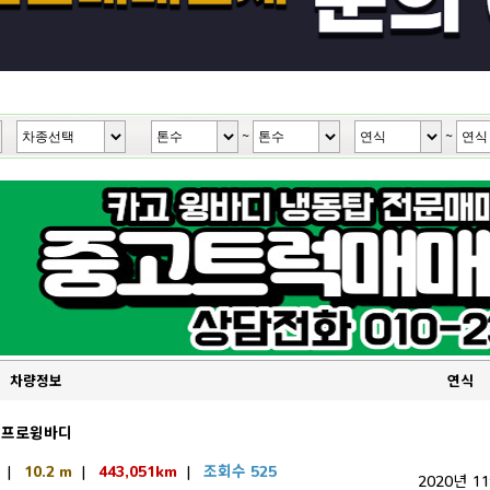
~
~
차량정보
연식
트프로윙바디
|
10.2 m
|
443,051km
|
조회수 525
2020년 1