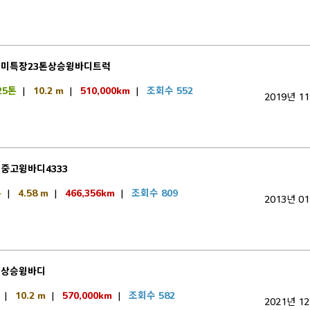
구미특장23톤상승윙바디트럭
25톤
|
10.2 m
|
510,000km
|
조회수 552
2019년 1
중고윙바디4333
톤
|
4.58 m
|
466,356km
|
조회수 809
2013년 0
트상승윙바디
|
10.2 m
|
570,000km
|
조회수 582
2021년 1