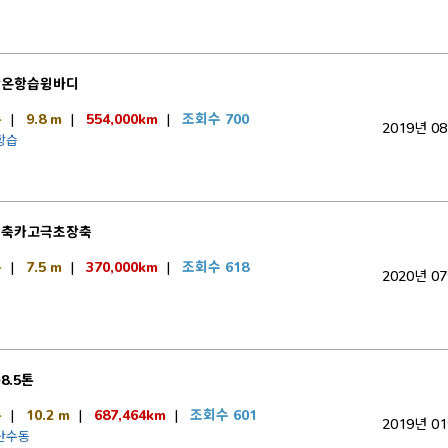
항온항습윙바디
톤
|
9.8 m
|
554,000km
|
조회수 700
2019년 0
항습
후축카고극초장축
톤
|
7.5 m
|
370,000km
|
조회수 618
2020년 0
8.5톤
톤
|
10.2 m
|
687,464km
|
조회수 601
2019년 0
9단수동