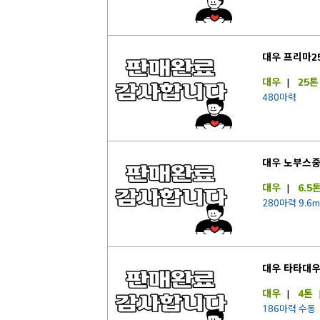
대우 프리마2
대우
|
25톤
480마력
대우 노부스
대우
|
6.5
280마력 9.6m
대우 타타대
대우
|
4톤
186마력 수동