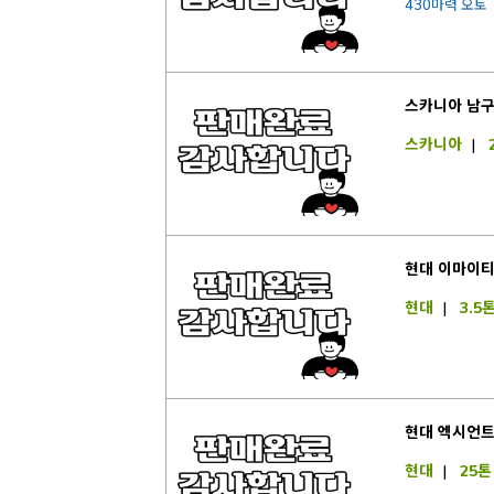
430마력 오토
스카니아 남
스카니아
|
현대 이마이티
현대
|
3.5
현대 엑시언
현대
|
25톤