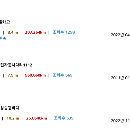
5톤카고
톤
|
8.4 m
|
203,264km
|
조회수 1298
2022년 0
 후축
현자동사다리1112
톤
|
7.5 m
|
560,860km
|
조회수 569
2011년 0
트상승윙바디
|
10.2 m
|
253,648km
|
조회수 535
2022년 1