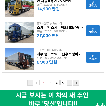
만 서광특장차25.5톤카고
25톤
|
2022.05
|
378,000 Km
전화상담
14,900 만원
조회수 217
|
상승윙바디
스카니아 스카니아S560상승윙바디
25톤
|
2025.01
|
183,387 Km
전화상담
27,000 만원
조회수 1603
|
후축윙바디
대우 중고트럭 구쎈후축윙바디
6.5톤
|
2022.06
|
200,000 Km
전화상담
8,900 만원
1
2
3
4
5