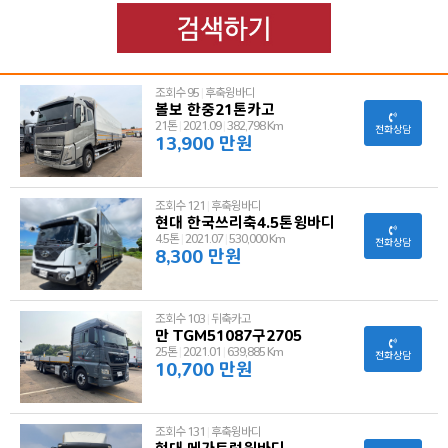
조회수 95
|
후축윙바디
볼보 한중21톤카고
21톤
|
2021.09
|
382,798 Km
전화상담
13,900 만원
조회수 121
|
후축윙바디
현대 한국쓰리축4.5톤윙바디
4.5톤
|
2021.07
|
530,000 Km
전화상담
8,300 만원
조회수 103
|
뒤축카고
만 TGM51087구2705
25톤
|
2021.01
|
639,885 Km
전화상담
10,700 만원
조회수 131
|
후축윙바디
현대 메가트럭윙바디