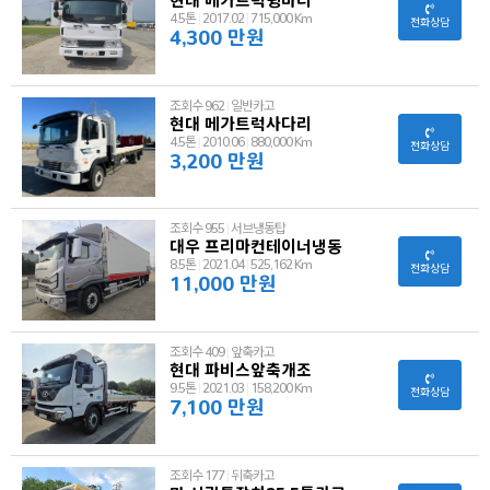
4.5톤
|
2017.02
|
715,000 Km
전화상담
4,300 만원
조회수 962
|
일반카고
현대 메가트럭사다리
4.5톤
|
2010.06
|
880,000 Km
전화상담
3,200 만원
조회수 955
|
서브냉동탑
대우 프리마컨테이너냉동
8.5톤
|
2021.04
|
525,162 Km
전화상담
11,000 만원
조회수 409
|
앞축카고
현대 파비스앞축개조
9.5톤
|
2021.03
|
158,200 Km
전화상담
7,100 만원
조회수 177
|
뒤축카고