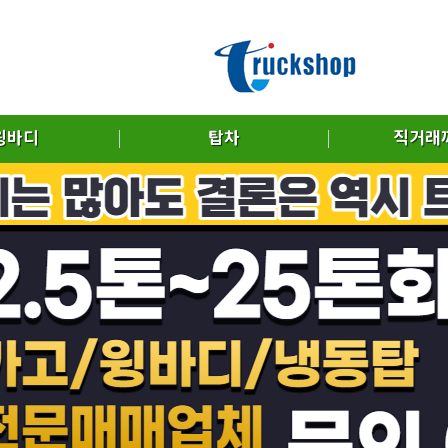
윙바디
탑차
직거래