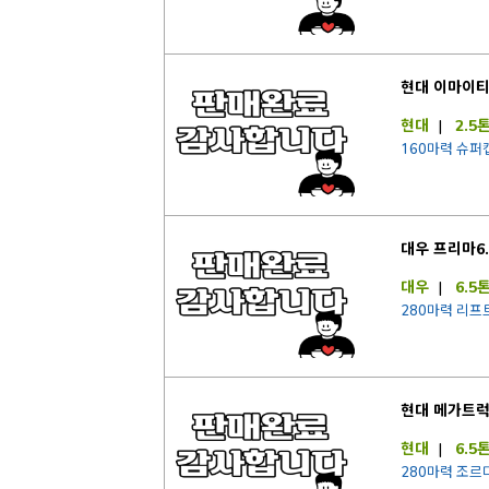
현대 이마이
현대
|
2.5
160마력 슈퍼
대우 프리마6
대우
|
6.5
280마력 리프
현대 메가트
현대
|
6.5
280마력 조르