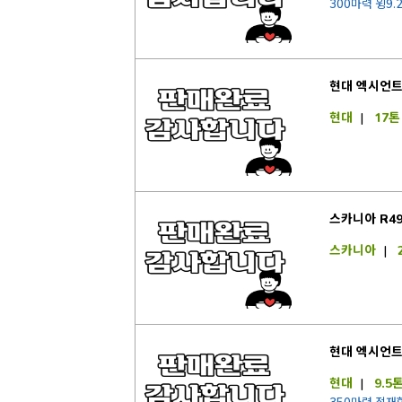
300마력 윙9.
현대 엑시언트
현대
|
17톤
스카니아 R49
스카니아
|
현대 엑시언트
현대
|
9.5