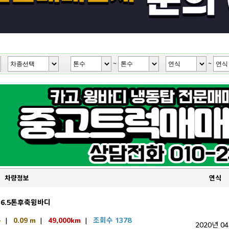
~
~
차량정보
연식
6.5톤후축윙바디
톤
|
0.09 m
|
49,000km
|
조회수 1378
2020년 0