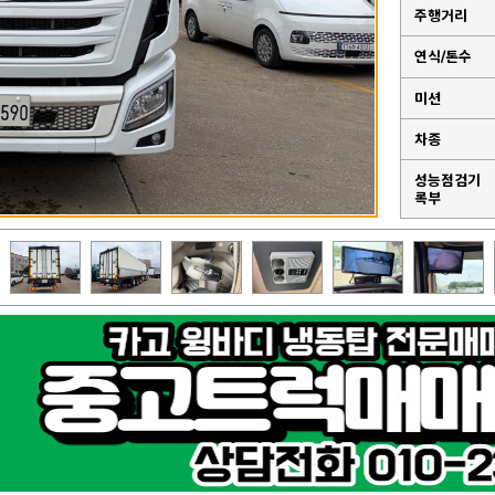
주행거리
연식/톤수
미션
차종
성능점검기
록부