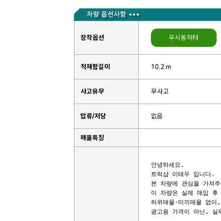
장착옵션
무시동히터
적재함길이
10.2 m
사고유무
무사고
압류/저당
없음
매물특징
안녕하세요. 

트럭샵 이태두 입니다.

본 차량에 관심을 가져주
이 차량은 실제 매입 후 
허위매물·미끼매물 없이,
광고용 가격이 아닌, 실