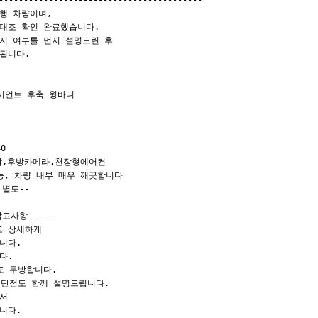
-----------------------------------------

행 차량이며,

대조 확인 완료했습니다.

지 여부를 먼저 설명드린 후

됩니다.

엑시언트 후축 윙바디

0

박,후방카메라,천장형에어컨

, 차량 내부 매우 깨끗합니다

별도--

고사항------

 상세하게

다.

.

 무방합니다.

 단점도 함께 설명드립니다.

서

다.
