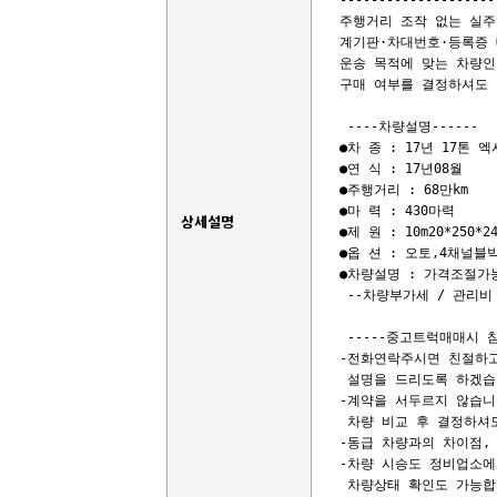
--------------------
주행거리 조작 없는 실주
계기판·차대번호·등록증 
운송 목적에 맞는 차량인
구매 여부를 결정하셔도 
 ----차량설명------

●차 종 : 17년 17톤 
●연 식 : 17년08월

●주행거리 : 68만km

●마 력 : 430마력

상세설명
●제 원 : 10m20*250*24
●옵 션 : 오토,4채널블
●차량설명 : 가격조절가능
 --차량부가세 / 관리비 
 -----중고트럭매매시 참
-전화연락주시면 친절하고
 설명을 드리도록 하겠습니
-계약을 서두르지 않습니다
 차량 비교 후 결정하셔도
-동급 차량과의 차이점,
-차량 시승도 정비업소에
 차량상태 확인도 가능합니