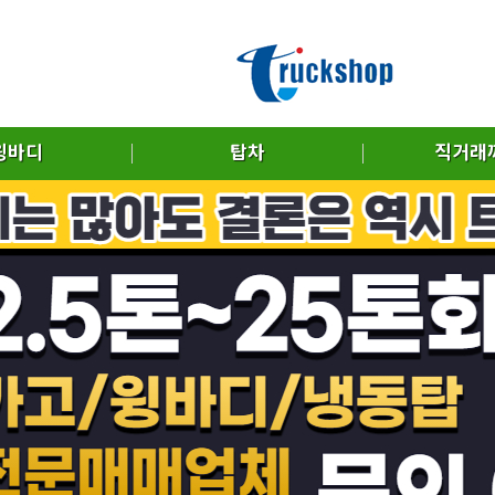
윙바디
탑차
직거래