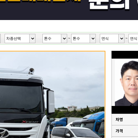
~
~
차명
가격