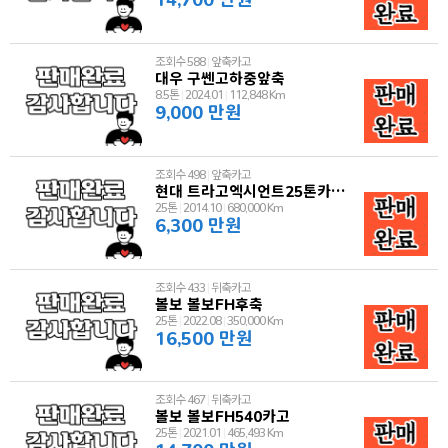
조회수 588
|
앞축카고
대우 구쎈고하중앞축
8.5톤
|
2024.01
|
112,848 Km
9,000 만원
조회수 498
|
앞축카고
현대 트라고엑시언트25톤카고8369
25톤
|
2014.10
|
680,000 Km
6,300 만원
조회수 433
|
뒤축카고
볼보 볼보FH후축
25톤
|
2022.08
|
350,000 Km
16,500 만원
조회수 467
|
뒤축카고
볼보 볼보FH540카고
25톤
|
2021.01
|
465,493 Km