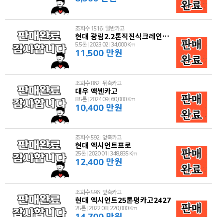
조회수 1516
|
일반카고
현대 광림2.2톤직진식크레인카고트럭
5.5톤
|
2023.02
|
34,000 Km
11,500 만원
조회수 862
|
뒤축카고
대우 맥쎈카고
8.5톤
|
2024.09
|
60,000 Km
10,400 만원
조회수 592
|
앞축카고
현대 엑시언트프로
25톤
|
2020.01
|
348,835 Km
12,400 만원
조회수 596
|
앞축카고
현대 엑시언트25톤평카고2427
25톤
|
2022.08
|
220,000 Km
14,700 만원