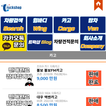
카고
조회수 751
|
뒤축카고
볼보 볼보FM카고
25톤
|
2018.09
|
756,082 Km
9,000 만원
조회수 1604
|
뒤축카고
대우 맥쎈카고
8.5톤
|
2022.04
|
140,000 Km
8,500 만원