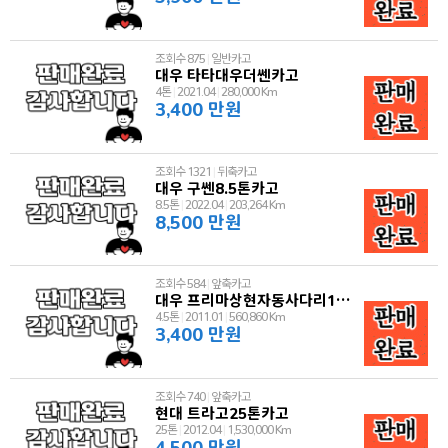
조회수 875
|
일반카고
대우 타타대우더쎈카고
4톤
|
2021.04
|
280,000 Km
3,400 만원
조회수 1321
|
뒤축카고
대우 구쎈8.5톤카고
8.5톤
|
2022.04
|
203,264 Km
8,500 만원
조회수 584
|
앞축카고
대우 프리마상현자동사다리1112
4.5톤
|
2011.01
|
560,860 Km
3,400 만원
조회수 740
|
앞축카고
현대 트라고25톤카고
25톤
|
2012.04
|
1,530,000 Km
4,500 만원