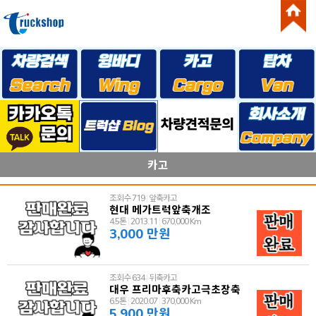
카고
조회수 719
|
앞축카고
현대 메가트럭앞축개조
4.5톤
|
2013.11
|
670,000 Km
3,000 만원
조회수 634
|
뒤축카고
대우 프리마후축카고극초장축
6.5톤
|
2020.07
|
370,000 Km
5,900 만원