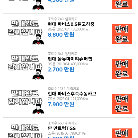
조회수 749
|
앞축카고
현대 파비스9.5톤고하중
9.5톤
|
2023.07
|
130,000 Km
8,800 만원
조회수 641
|
일반카고
현대 올뉴마이티슈퍼캡
3.5톤
|
2018.04
|
400,000 Km
2,700 만원
조회수 1134
|
뒤축카고
현대 파비스후축수동카고
7.5톤
|
2023.04
|
121,000 Km
7,900 만원
조회수 660
|
뒤축카고
만 만트럭TGS
25톤
|
2015.06
|
798,631 Km