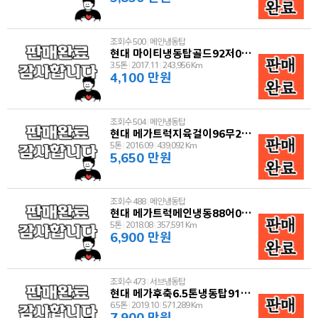
조회수 500
|
메인냉동탑
현대 마이티냉동탑골드92저0580
3.5톤
|
2017.11
|
243,956 Km
4,100 만원
조회수 504
|
메인냉동탑
현대 메가트럭지육걸이96무2190
5톤
|
2016.09
|
439,092 Km
5,650 만원
조회수 488
|
메인냉동탑
현대 메가트럭메인냉동88어0232
5톤
|
2018.08
|
357,591 Km
6,900 만원
조회수 473
|
서브냉동탑
현대 메가후축6.5톤냉동탑91누5525
6.5톤
|
2019.10
|
571,289 Km
7,900 만원