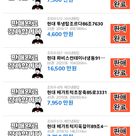
조회수 512
|
서브냉동탑
현대 투냉탑조르다86조7630
3.5톤
|
2016.11
|
438,189 Km
4,600 만원
조회수 557
|
서브냉동탑
현대 파비스컨테이너냉동91누5543
8.5톤
|
2023.05
|
104,026 Km
16,500 만원
조회수 476
|
메인냉동탑
현대 메가트럭초장축85로3331
4.5톤
|
2019.05
|
269,055 Km
7,950 만원
조회수 513
|
메인냉동탑
현대 메가트럭지육걸이89조4439
4.5톤
|
2018.10
|
146,313 Km