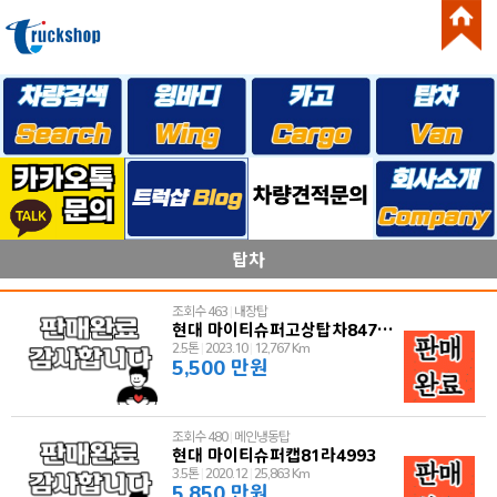
탑차
조회수 463
|
내장탑
현대 마이티슈퍼고상탑차847버8469
2.5톤
|
2023.10
|
12,767 Km
5,500 만원
조회수 480
|
메인냉동탑
현대 마이티슈퍼캡81라4993
3.5톤
|
2020.12
|
25,863 Km
5,850 만원