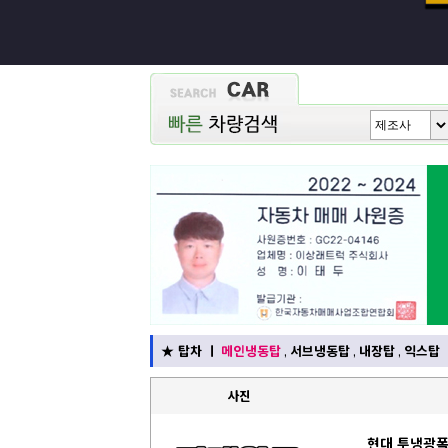
★
탑차
ㅣ
메인냉동탑
,
서브냉동탑
,
내장탑
,
익스탑
사진
현대 투냉광폭