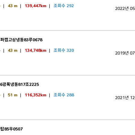
톤
|
43 m
|
139,447km
|
조회수 292
2022년 0
퍼캡고상냉동83루0678
톤
|
43 m
|
134,748km
|
조회수 320
2019년 0
6광폭냉동817조2225
톤
|
51 m
|
116,352km
|
조회수 288
2021년 1
탑85우0507