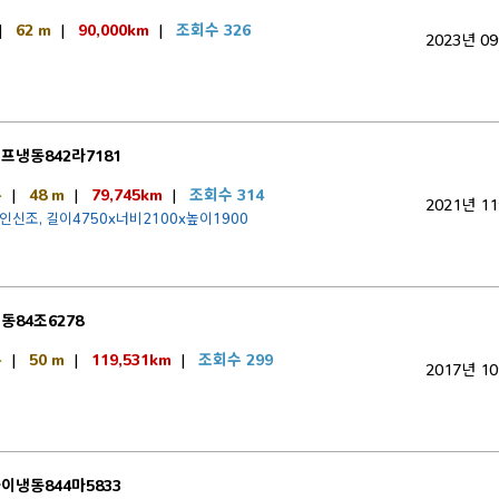
|
62 m
|
90,000km
|
조회수 326
2023년 0
프냉동842라7181
톤
|
48 m
|
79,745km
|
조회수 314
2021년 1
1인신조, 길이4750x너비2100x높이1900
동84조6278
톤
|
50 m
|
119,531km
|
조회수 299
2017년 1
이냉동844마5833