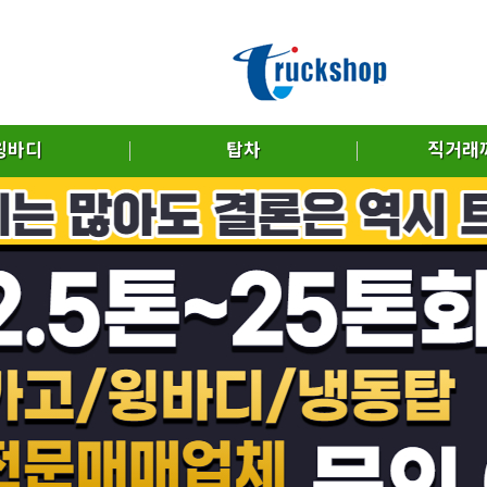
윙바디
탑차
직거래