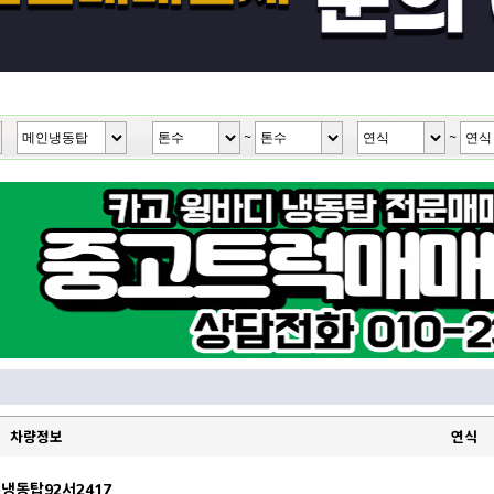
~
~
차량정보
연식
냉동탑92서2417