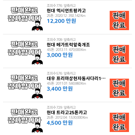
조회수 776
|
앞축카고
현대 엑시언트평카고
25톤
|
2020.12
|
392,142 Km
12,200 만원
조회수 709
|
앞축카고
현대 메가트럭앞축개조
4.5톤
|
2013.11
|
670,000 Km
3,000 만원
조회수 576
|
앞축카고
대우 프리마상현자동사다리1112
4.5톤
|
2011.01
|
560,860 Km
3,400 만원
조회수 729
|
앞축카고
현대 트라고25톤카고
25톤
|
2012.04
|
1,530,000 Km
4,500 만원