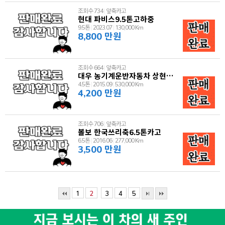
조회수 734
|
앞축카고
현대 파비스9.5톤고하중
9.5톤
|
2023.07
|
130,000 Km
8,800 만원
조회수 664
|
앞축카고
대우 농기계운반자동차 상현모터스
4.5톤
|
2015.09
|
530,000 Km
4,200 만원
조회수 706
|
앞축카고
볼보 한국쓰리축6.5톤카고
6.5톤
|
2016.06
|
277,000 Km
3,500 만원
1
2
3
4
5