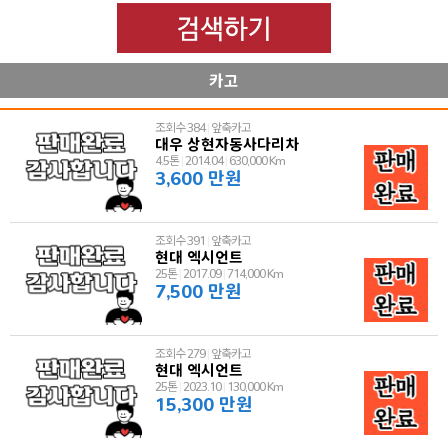
카고
조회수 384
|
앞축카고
대우 상현자동사다리차
4.5톤
|
2014.04
|
630,000 Km
3,600 만원
조회수 391
|
앞축카고
현대 엑시언트
25톤
|
2017.09
|
714,000 Km
7,500 만원
조회수 279
|
앞축카고
현대 엑시언트
25톤
|
2023.10
|
130,000 Km
15,300 만원