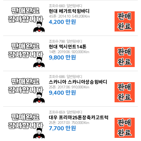
조회수 660
|
일반윙바디
현대 메가트럭윙바디
4.5톤
|
2014.10
|
549,208 Km
4,200 만원
조회수 798
|
일반윙바디
현대 엑시언트14톤
14톤
|
2019.06
|
920,000 Km
9,800 만원
조회수 686
|
일반윙바디
스카니아 스카니아상승윙바디
25톤
|
2017.06
|
910,000 Km
9,400 만원
조회수 659
|
일반윙바디
대우 프리마25톤장축카고트럭
25톤
|
2017.03
|
750,000 Km
7,700 만원