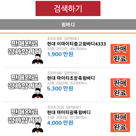
윙바디
조회수 835
|
일반윙바디
현대 이마이티중고윙바디4333
3.5톤
|
2013.01
|
466,356 Km
1,900 만원
조회수 663
|
일반윙바디
현대 마이티초장축윙바디
3.5톤
|
2020.08
|
353,600 Km
5,300 만원
조회수 2535
|
일반윙바디
현대 마이티광폭윙바디
3.5톤
|
2020.02
|
321,887 Km
4,000 만원