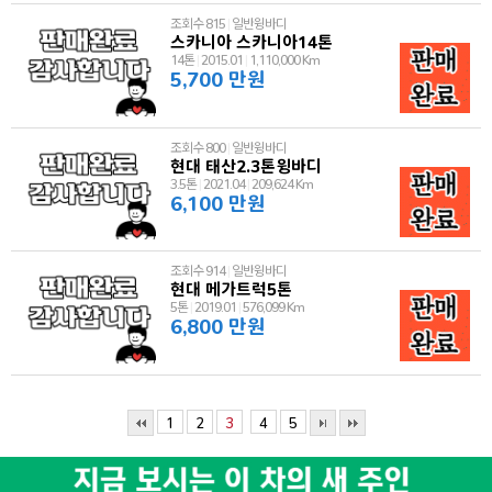
조회수 815
|
일반윙바디
스카니아 스카니아14톤
14톤
|
2015.01
|
1,110,000 Km
5,700 만원
조회수 800
|
일반윙바디
현대 태산2.3톤윙바디
3.5톤
|
2021.04
|
209,624 Km
6,100 만원
조회수 914
|
일반윙바디
현대 메가트럭5톤
5톤
|
2019.01
|
576,099 Km
6,800 만원
1
2
3
4
5