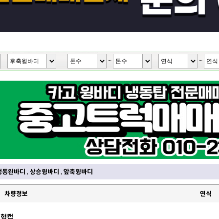
~
~
냉동완바디
,
상승윙바디
,
앞축윙바디
차량정보
연식
대형캡