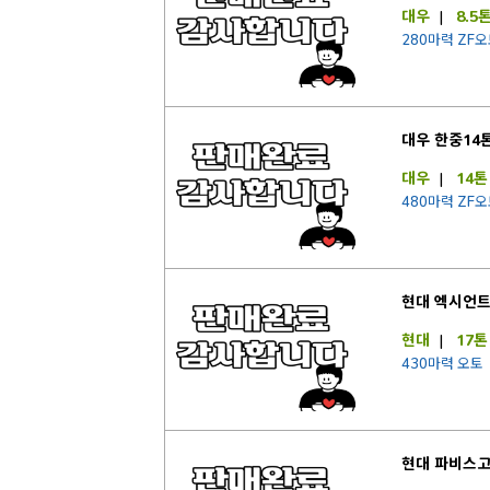
대우
|
8.5
280마력 ZF
대우 한중14
대우
|
14톤
480마력 ZF오
현대 엑시언
현대
|
17톤
430마력 오토
현대 파비스