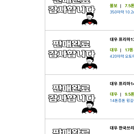
볼보
|
7.5
350마력 10.2
대우 프리마1
대우
|
17톤
420마력 오토미
대우 프리마1
대우
|
9.5
14톤증톤 윙길
대우 한국쓰리