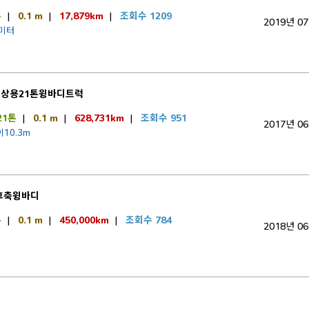
톤
|
0.1 m
|
17,879km
|
조회수 1209
2019년 0
2미터
국상용21톤윙바디트럭
21톤
|
0.1 m
|
628,731km
|
조회수 951
2017년 0
10.3m
후축윙바디
톤
|
0.1 m
|
450,000km
|
조회수 784
2018년 0