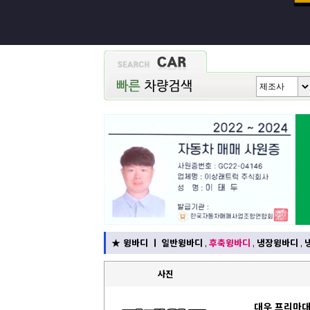
★
윙바디
ㅣ
일반윙바디
,
후축윙바디
,
냉장윙바디
,
사진
대우 프리마