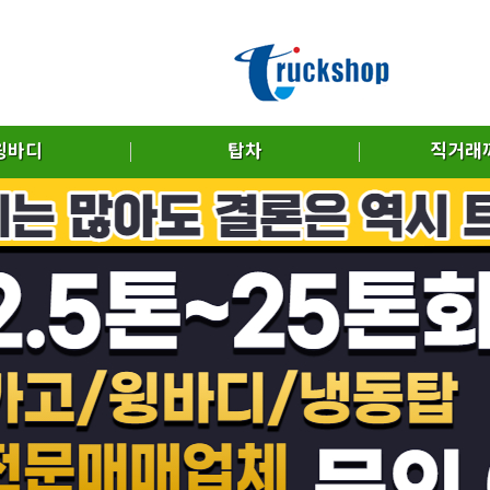
윙바디
탑차
직거래