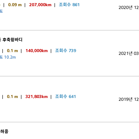
톤
|
0.09 m
|
207,000km
|
조회수 861
2020년 1
오토
톤 후축윙바디
|
0.1 m
|
140,000km
|
조회수 739
2021년 0
토 10.2m
트
|
0.1 m
|
321,803km
|
조회수 641
2019년 1
고하중