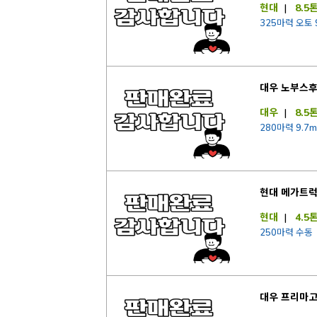
현대
|
8.5
325마력 오토 
대우 노부스
대우
|
8.5
280마력 9.7m
현대 메가트
현대
|
4.5
250마력 수동
대우 프리마