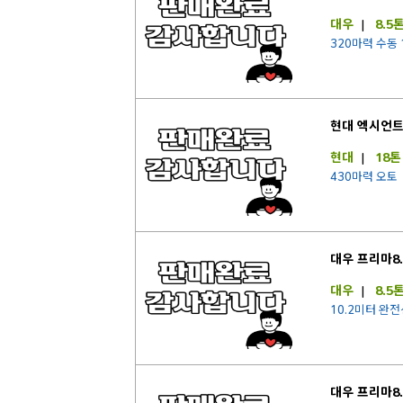
대우
|
8.5
320마력 수동 
현대 엑시언
현대
|
18톤
430마력 오토
대우 프리마8
대우
|
8.5
10.2미터 완
대우 프리마8