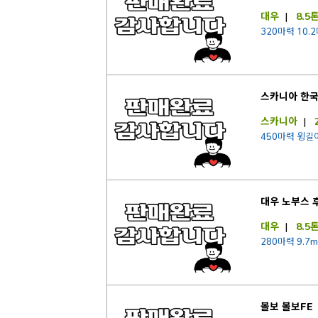
대우
|
8.5
320마력 10.
스카니아 한
스카니아
|
450마력 윙길이
대우 노부스 
대우
|
8.5
280마력 9.7m
볼보 볼보FE