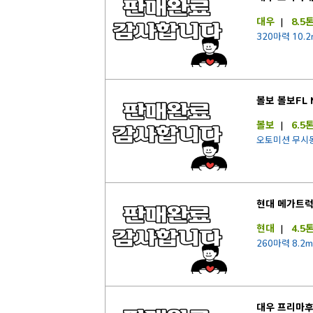
대우
|
8.5
320마력 10.2
볼보 볼보FL 
볼보
|
6.5
오토미션 무시
현대 메가트
현대
|
4.5
260마력 8.2m
대우 프리마