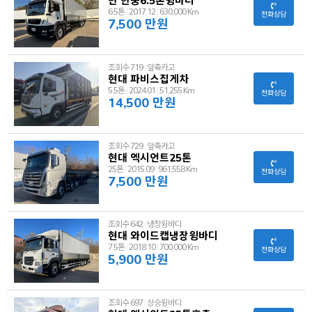
6.5톤
|
2017.12
|
630,000 Km
전화상담
7,500 만원
조회수 719
|
앞축카고
현대 파비스집게차
5.5톤
|
2024.01
|
51,255 Km
전화상담
14,500 만원
조회수 729
|
앞축카고
현대 엑시언트25톤
25톤
|
2015.09
|
961,558 Km
전화상담
7,500 만원
조회수 642
|
냉장윙바디
현대 와이드캡냉장윙바디
7.5톤
|
2018.10
|
700,000 Km
전화상담
5,900 만원
조회수 697
|
상승윙바디