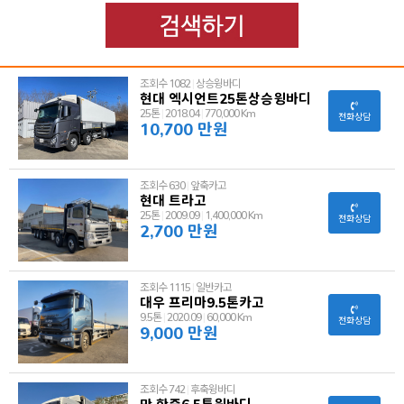
조회수 1082
|
상승윙바디
현대 엑시언트25톤상승윙바디
25톤
|
2018.04
|
770,000 Km
전화상담
10,700 만원
조회수 630
|
앞축카고
현대 트라고
25톤
|
2009.09
|
1,400,000 Km
전화상담
2,700 만원
조회수 1115
|
일반카고
대우 프리마9.5톤카고
9.5톤
|
2020.09
|
60,000 Km
전화상담
9,000 만원
조회수 742
|
후축윙바디
만 한중6.5톤윙바디