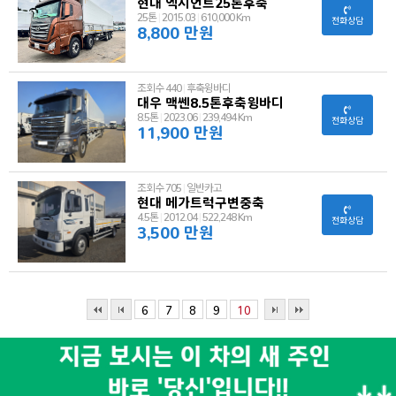
현대 엑시언트25톤후축
25톤
|
2015.03
|
610,000 Km
전화상담
8,800 만원
조회수 440
|
후축윙바디
대우 맥쎈8.5톤후축윙바디
8.5톤
|
2023.06
|
239,494 Km
전화상담
11,900 만원
조회수 705
|
일반카고
현대 메가트럭구변중축
4.5톤
|
2012.04
|
522,248 Km
전화상담
3,500 만원
6
7
8
9
10