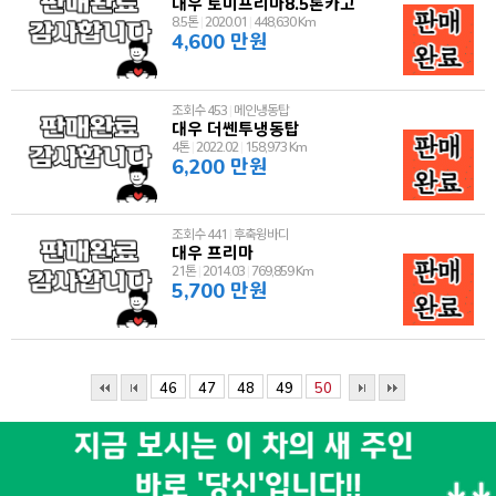
대우 토미프리마8.5톤카고
8.5톤
|
2020.01
|
448,630 Km
4,600 만원
조회수 453
|
메인냉동탑
대우 더쎈투냉동탑
4톤
|
2022.02
|
158,973 Km
6,200 만원
조회수 441
|
후축윙바디
대우 프리마
21톤
|
2014.03
|
769,859 Km
5,700 만원
46
47
48
49
50