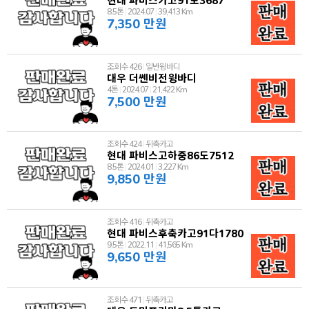
8.5톤
|
2024.07
|
39,413 Km
7,350 만원
조회수 426
|
일반윙바디
대우 더쎈비전윙바디
4톤
|
2024.07
|
21,422 Km
7,500 만원
조회수 424
|
뒤축카고
현대 파비스고하중86도7512
8.5톤
|
2024.01
|
3,227 Km
9,850 만원
조회수 416
|
뒤축카고
현대 파비스후축카고91다1780
9.5톤
|
2022.11
|
41,565 Km
9,650 만원
조회수 471
|
뒤축카고