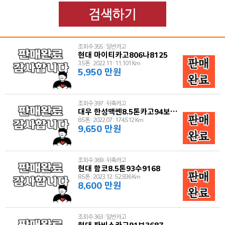
조회수 355
|
일반카고
현대 마이티카고806나8125
3.5톤
|
2022.11
|
11,101 Km
5,950 만원
조회수 397
|
뒤축카고
대우 한성맥쎈8.5톤카고94보2010
8.5톤
|
2022.07
|
174,512 Km
9,650 만원
조회수 369
|
뒤축카고
현대 함코8.5톤93수9168
8.5톤
|
2023.12
|
52,836 Km
8,600 만원
조회수 363
|
일반카고
현대 파비스카고91보3687