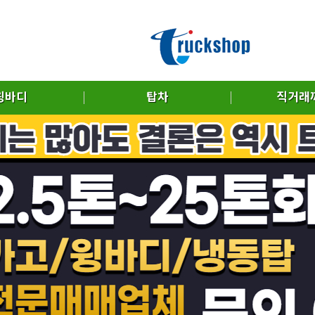
윙바디
탑차
직거래