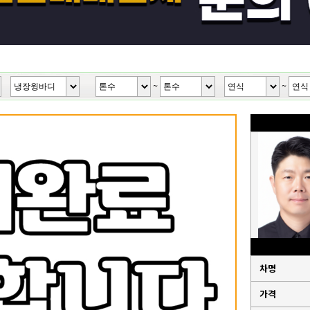
~
~
차명
가격