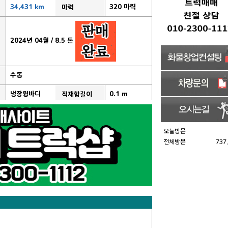
34,431 km
320 마력
마력
2024년 04월 / 8.5 톤
수동
냉장윙바디
0.1 m
적재함길이
오늘방문
전체방문
737