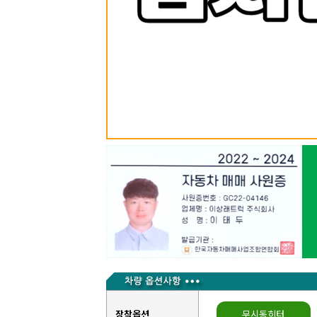
장착옵션
무시동히터