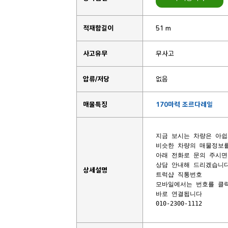
적재함길이
51 m
사고유무
무사고
압류/저당
없음
매물특징
170마력 조르다레일
지금 보시는 차량은 아쉽
비슷한 차량의 매물정보를
아래 전화로 문의 주시면
상담 안내해 드리겠습니다
상세설명
트럭샵 직통번호 

모바일에서는 번호를 클릭
010-2300-1112       