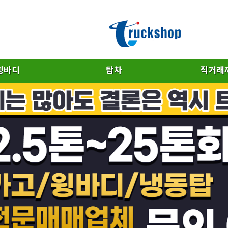
윙바디
탑차
직거래