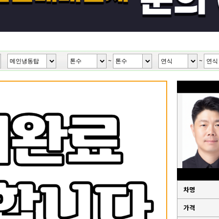
~
~
차명
가격