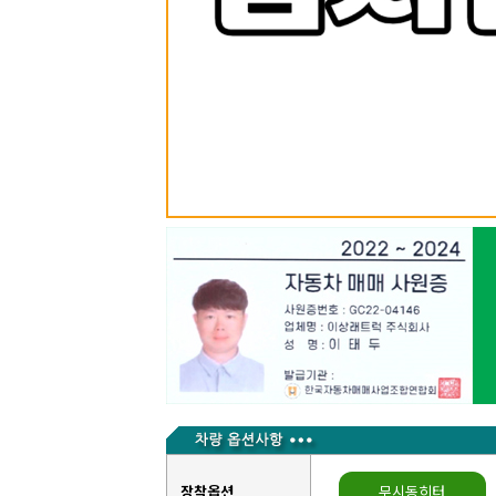
장착옵션
무시동히터