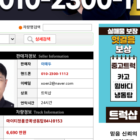
차량명검색
판매자
이태두
핸드폰
010-2300-1112
이메일
xoen2@naver.com
상호
트럭샵
24시간
연락시간
마이티정품광폭냉동탑84나8153
6,690 만원