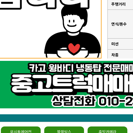
주행거리
연식/톤수
미션
차종
성능점검기록
부
무시동에어컨
블랙박스
후방카메라