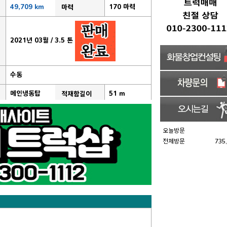
49,709 km
170 마력
마력
2021년 03월 / 3.5 톤
수동
메인냉동탑
51 m
적재함길이
오늘방문
전체방문
735