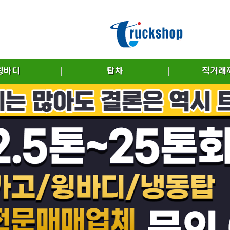
윙바디
탑차
직거래