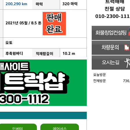
200,290 km
320 마력
마력
2021년 05월 / 8.5 톤
오토
후축윙바디
10.2 m
적재함길이
오늘방문
전체방문
736
인버터
에어서스