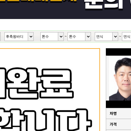
~
~
차명
가격