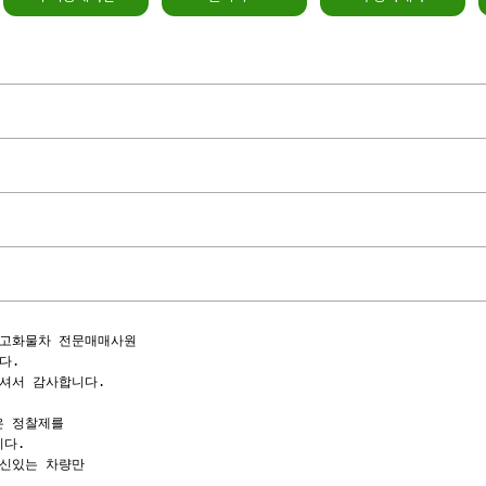
고화물차 전문매매사원

.

셔서 감사합니다.

 정찰제를

다.

신있는 차량만
