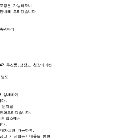
조정은 가능하오니

안내해 드리겠습니다

축윙바디

*242 무진동,냉장고 천장에어컨

별도--

 상세하게

다.

 문자를

전화드리겠습니다.

정비업소에서

다.

대차교환 가능하며,

고 / 신협등) 대출을 통한
