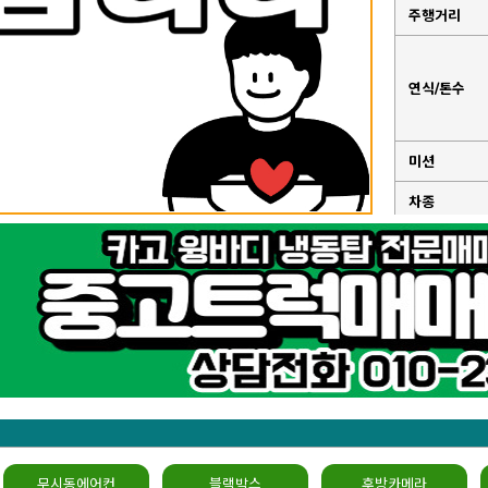
주행거리
연식/톤수
미션
차종
성능점검기
록부
무시동에어컨
블랙박스
후방카메라