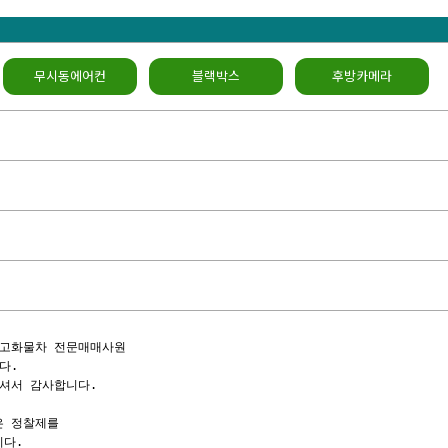
무시동에어컨
블랙박스
후방카메라
고화물차 전문매매사원

.

셔서 감사합니다.

 정찰제를

다.
