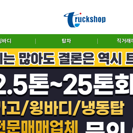
윙바디
탑차
직거래