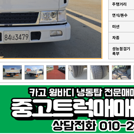
주행거리
연식/톤수
미션
차종
성능점검기
록부