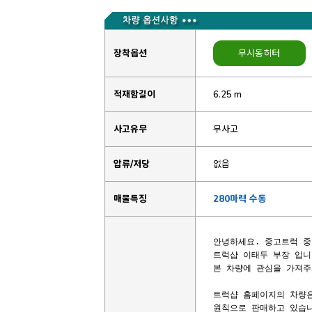
장착옵션
무시동히터
적재함길이
6.25 m
사고유무
무사고
압류/저당
없음
매물특징
280마력 수동
안녕하세요. 중고트럭 중
트럭샵 이태두 부장 입니다
본 차량에 관심을 가져주
트럭샵 홈페이지의 차량은
원칙으로 판매하고 있습니