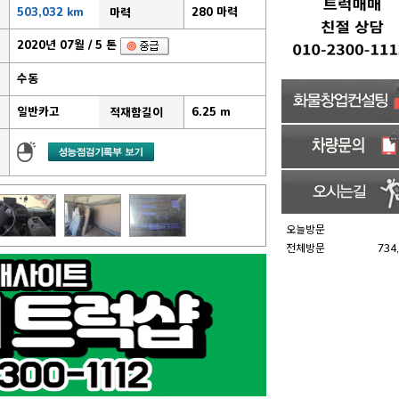
503,032 km
280 마력
마력
2020년 07월 / 5 톤
수동
일반카고
6.25 m
적재함길이
오늘방문
전체방문
734