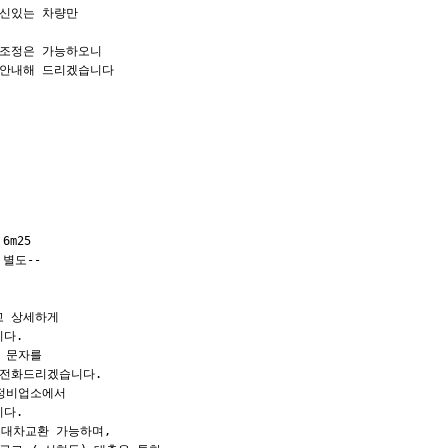
신있는 차량만

조정은 가능하오니

안내해 드리겠습니다

m25

별도--

 상세하게

다.

 문자를

전화드리겠습니다.

정비업소에서

다.

대차교환 가능하며,
