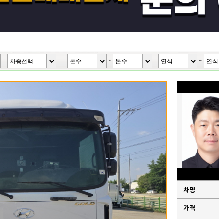
~
~
차명
가격