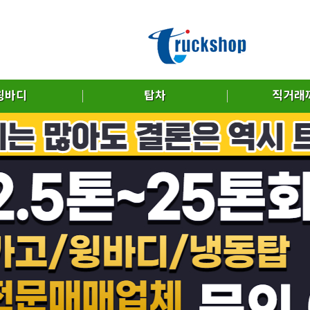
윙바디
탑차
직거래