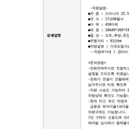
 -차량설명-

●차 종 : 스카니아 25.
●연 식 : 17년06월식

●마 력 : 450마력

●제 원 : 10m40*260*24
상세설명
●옵 션 : 오토,후방,천
●주행거리 : 91만km

●차량설명 : 가격조절가능
 --차량부가세 / 관리비 
<문의방법>

-전화연락주시면 친절하고
설명을 드리도록 하겠습니
-전화가 연결이 안될때에
남겨주시면 바로 확인후 
-차량 시승도 가능하며 
차량상태 확인도 가능합니
-현재 타고 계신 차량과 
 금융권 최저이율(새마을금
차량구매도 가능합니다. 

(단 구매자 신용도에 따
캐피탈 심사에서 탈락될수도 있