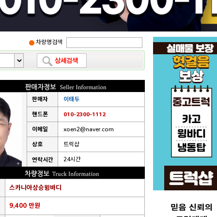
차량명검색
판매자
이태두
핸드폰
010-2300-1112
이메일
xoen2@naver.com
상호
트럭샵
24시간
연락시간
스카니아상승윙바디
9,400 만원