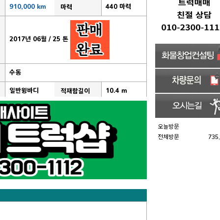
910,000 km
440 마력
마력
2017년 06월 / 25 톤
수동
일반윙바디
10.4 m
적재함길이
오늘방문
전체방문
735