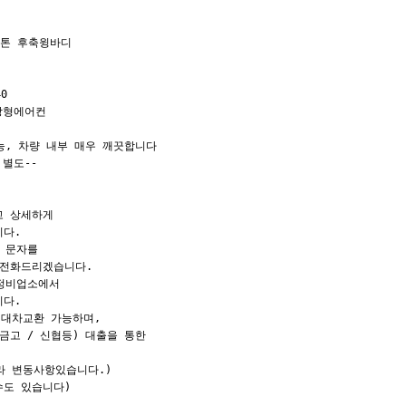
5톤 후축윙바디

0

장형에어컨

, 차량 내부 매우 깨끗합니다

별도--

 상세하게

다.

 문자를

전화드리겠습니다.

정비업소에서

다.

대차교환 가능하며,

고 / 신협등) 대출을 통한

라 변동사항있습니다.)

습니다)                        