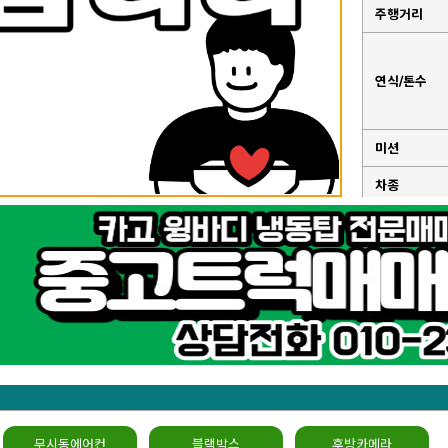
주행거리
연식/톤수
미션
차종
성능점검기
록부
무시동에어컨
블랙박스
후방카메라