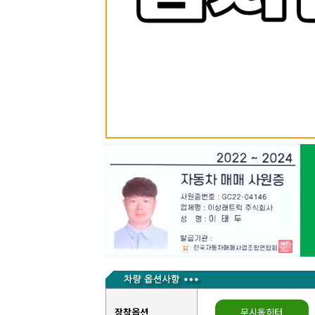
장착옵션
무시동히터