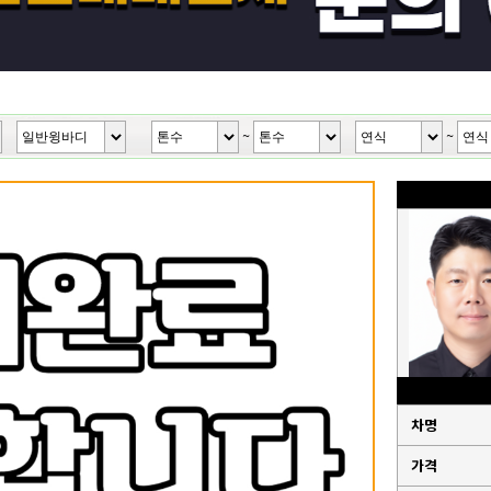
~
~
차명
가격