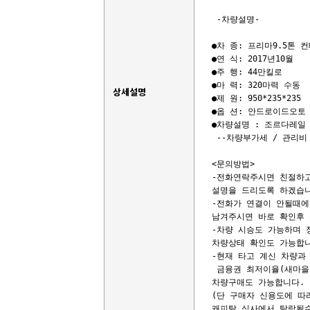
 -차량설명-

●차 종: 프리마9.5톤 
●연 식: 2017년10월

●주 행: 44만킬로

●마 력: 320마력 수동

상세설명
●제 원: 950*235*235

●옵 션: 안드로이드오토 
●차량설명 : 조르다레일 
 --차량부가세 / 관리비 
<문의방법>

-전화연락주시면 친절하고
설명을 드리도록 하겠습니
-전화가 연결이 안될때에
남겨주시면 바로 확인후 
-차량 시승도 가능하며 
차량상태 확인도 가능합니
-현재 타고 계신 차량과 
 금융권 최저이율(새마을금
차량구매도 가능합니다. 

(단 구매자 신용도에 따
캐피탈 심사에서 탈락될수도 있