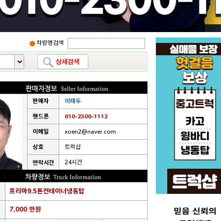
차량명검색
판매자
이태두
핸드폰
010-2300-1112
이메일
xoen2@naver.com
상호
트럭샵
24시간
연락시간
프리마9.5톤컨테이너냉동탑
7,000 만원