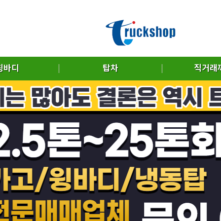
윙바디
탑차
직거래