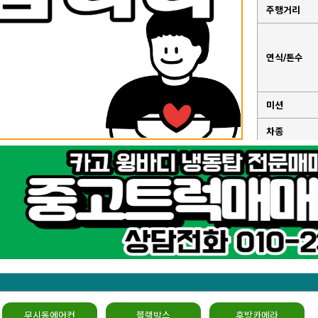
주행거리
연식/톤수
미션
차종
성능점검기
록부
무시동에어컨
블랙박스
후방카메라