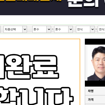
~
~
차명
가격