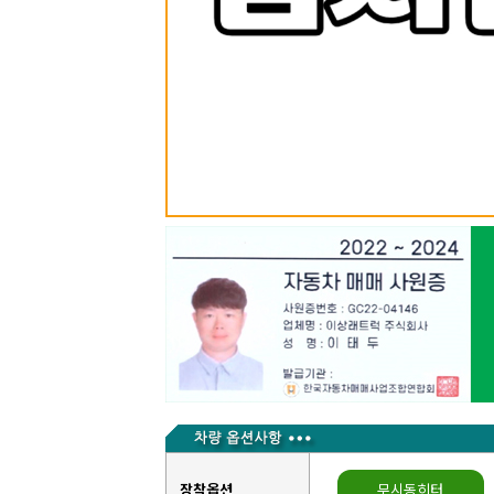
장착옵션
무시동히터