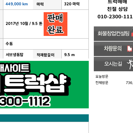
449,000 km
320 마력
마력
2017년 10월 / 9.5 톤
수동
서브냉동탑
9.5 m
적재함길이
오늘방문
전체방문
736