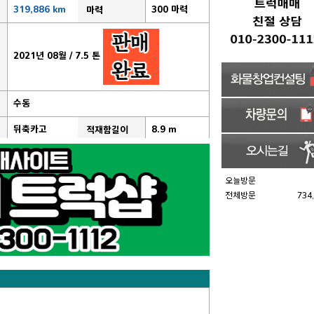
319,886 km
300 마력
마력
2021년 08월 / 7.5 톤
수동
뒤축카고
8.9 m
적재함길이
오늘방문
전체방문
734