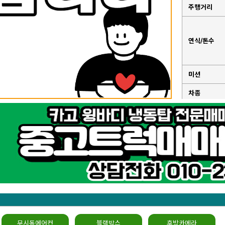
주행거리
연식/톤수
미션
차종
성능점검기
록부
무시동에어컨
블랙박스
후방카메라