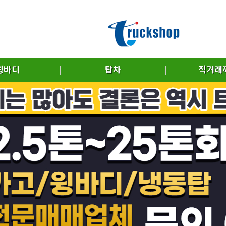
윙바디
탑차
직거래