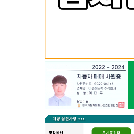
장착옵션
무시동히터