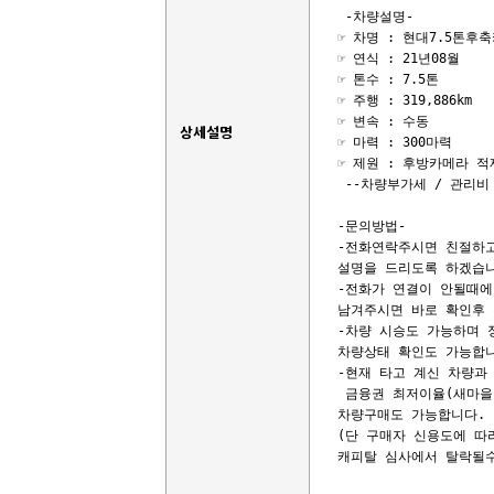
 -차량설명-

☞ 차명 : 현대7.5톤후축
☞ 연식 : 21년08월

☞ 톤수 : 7.5톤

☞ 주행 : 319,886km

☞ 변속 : 수동

상세설명
☞ 마력 : 300마력

☞ 제원 : 후방카메라 적재
 --차량부가세 / 관리비 
-문의방법-

-전화연락주시면 친절하고
설명을 드리도록 하겠습니
-전화가 연결이 안될때에
남겨주시면 바로 확인후 
-차량 시승도 가능하며 
차량상태 확인도 가능합니
-현재 타고 계신 차량과 
 금융권 최저이율(새마을금
차량구매도 가능합니다. 

(단 구매자 신용도에 따
캐피탈 심사에서 탈락될수