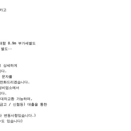
카고

함 8.9m 부가세별도

별도--

 상세하게

다.

 문자를

전화드리겠습니다.

정비업소에서

다.

대차교환 가능하며,

고 / 신협등) 대출을 통한

라 변동사항있습니다.)

도 있습니다)
