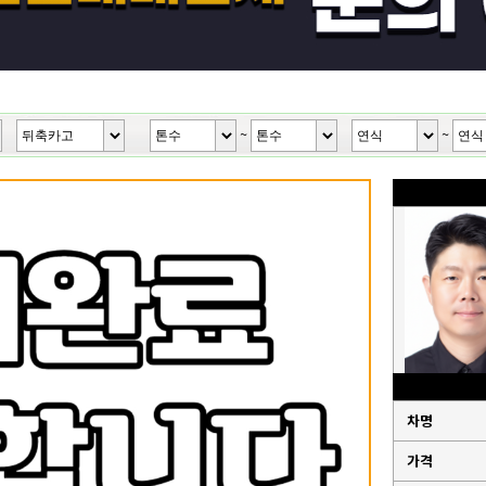
~
~
차명
가격