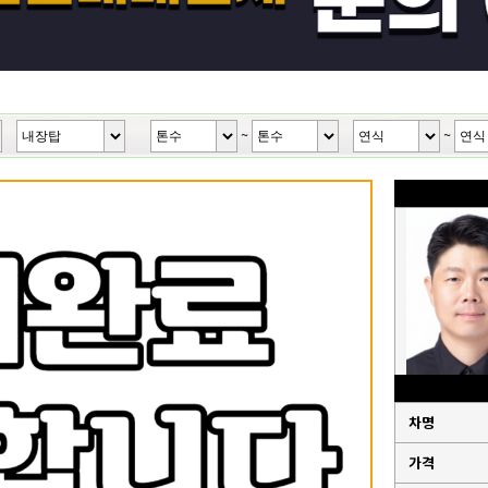
~
~
차명
가격