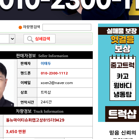
차량명검색
판매자
이태두
핸드폰
010-2300-1112
이메일
xoen2@naver.com
상호
트럭샵
24시간
연락시간
올뉴마이티슈퍼캡고상815더9429
3,450 만원