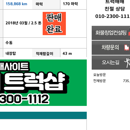
158,868 km
170 마력
마력
2018년 03월 / 2.5 톤
수동
내장탑
43 m
적재함길이
오늘방문
전체방문
735