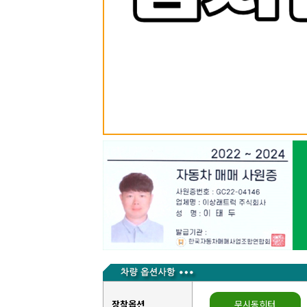
장착옵션
무시동히터