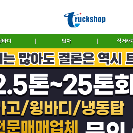
윙바디
탑차
직거래