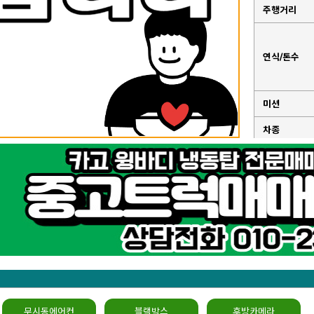
주행거리
연식/톤수
미션
차종
성능점검기
록부
무시동에어컨
블랙박스
후방카메라