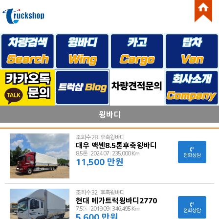
윙바디
조회수 28
|
후축윙바디
대우 맥쎈8.5톤후축윙바디
8.5톤
|
2024.07
|
235,000 Km
전화상담
11,500 만원
조회수 32
|
후축윙바디
현대 메가트럭윙바디2770
7.5톤
|
2019.09
|
346,495 Km
전화상담
5,600 만원