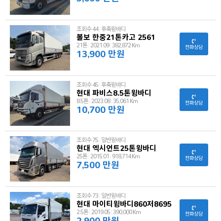
조회수 44
|
후축윙바디
볼보 한중21톤카고 2561
21톤
|
2021.09
|
382,872 Km
전화상담
13,900 만원
조회수 45
|
후축윙바디
현대 파비스8.5톤윙바디
8.5톤
|
2023.08
|
35,061 Km
전화상담
10,700 만원
조회수 75
|
일반윙바디
현대 엑시언트25톤윙바디
25톤
|
2015.01
|
918,714 Km
전화상담
7,500 만원
조회수 73
|
일반윙바디
현대 마이티윙바디860저8695
2.5톤
|
2019.05
|
390,000 Km
전화상담
2,900 만원