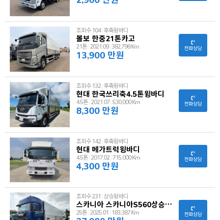
조회수 104
|
후축윙바디
볼보 한중21톤카고
21톤
|
2021.09
|
382,798 Km
전화상담
13,900 만원
조회수 132
|
후축윙바디
현대 한국쓰리축4.5톤윙바디
4.5톤
|
2021.07
|
530,000 Km
전화상담
8,300 만원
조회수 142
|
후축윙바디
현대 메가트럭윙바디
4.5톤
|
2017.02
|
715,000 Km
전화상담
4,300 만원
조회수 231
|
상승윙바디
스카니아 스카니아S560상승윙바디
25톤
|
2025.01
|
183,387 Km
전화상담