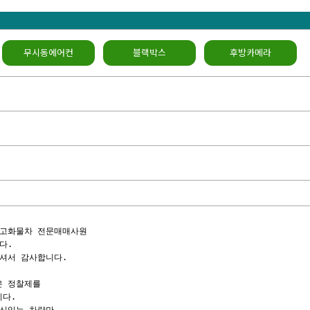
무시동에어컨
블랙박스
후방카메라
고화물차 전문매매사원

.

셔서 감사합니다.

 정찰제를

다.
