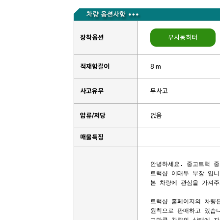
장착옵션
무시동히터
적재함길이
8 m
사고유무
무사고
압류/저당
없음
매물특징
안녕하세요. 중고트럭 중
트럭샵 이태두 부장 입니다
본 차량에 관심을 가져주
트럭샵 홈페이지의 차량은
원칙으로 판매하고 있습니