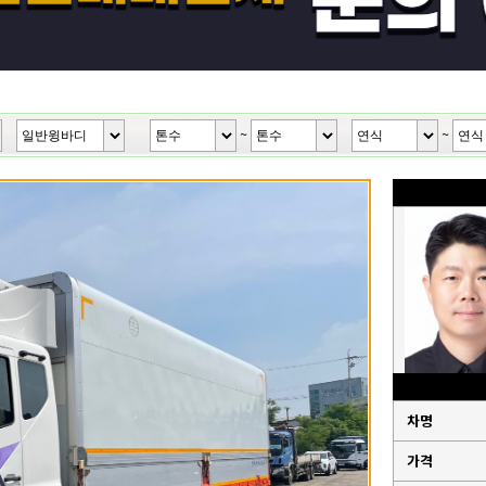
~
~
차명
가격