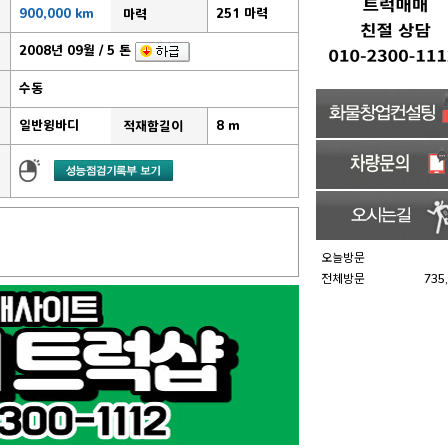
900,000 km
251 마력
마력
2008년 09월 / 5 톤
수동
일반윙바디
8 m
적재함길이
오늘방문
전체방문
735