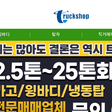
윙바디
탑차
직거래