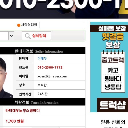
차량명검색
판매자
이태두
핸드폰
010-2300-1112
이메일
xoen2@naver.com
상호
트럭샵
24시간
연락시간
타타대우노부스윙바디
1,700 만원