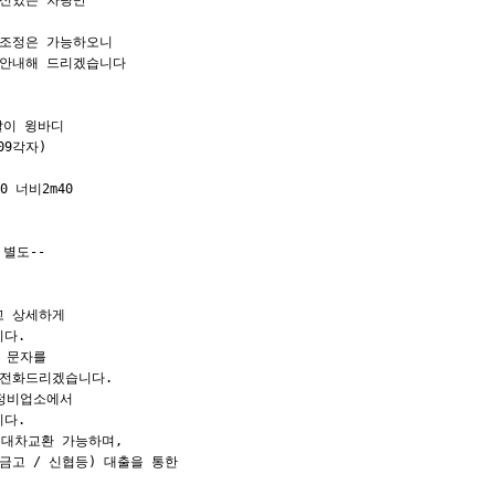
신있는 차량만

조정은 가능하오니

안내해 드리겠습니다

발이 윙바디

09각자)

 너비2m40

별도--

 상세하게

다.

 문자를

전화드리겠습니다.

정비업소에서

다.

대차교환 가능하며,

고 / 신협등) 대출을 통한
