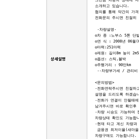
그만큼 차량의 상태에 자
소개하고 있습니다.

협의를 통해 약간의 가격
전화문의 주시면 친절히 
 -차량설명-

◎차 종 :노부스 5톤 단
◎연 식 : 2008년 06월(
◎마력:251마력

◎제원: 길이8m 높이 2m50
상세설명
◎옵션: 스틱,블박

◎주행거리 : 90만km

 --차량부가세 / 관리비 
<문의방법>

-전화연락주시면 친절하고
설명을 드리도록 하겠습니
-전화가 연결이 안될때에
남겨주시면 바로 확인후 
-차량 시승도 가능하며 
차량상태 확인도 가능합니
-현재 타고 계신 차량과 
 금융권 최저이율(새마을금
차량구매도 가능합니다. 
