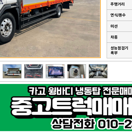
주행거리
연식/톤수
미션
차종
성능점검기
록부