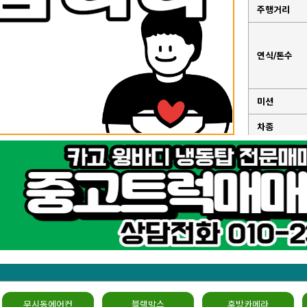
주행거리
연식/톤수
미션
차종
성능점검기
록부
무시동에어컨
블랙박스
후방카메라