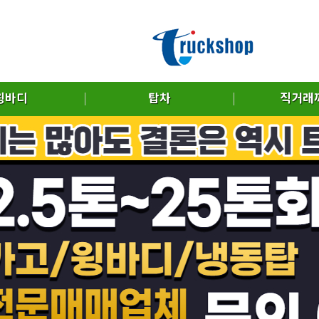
윙바디
탑차
직거래