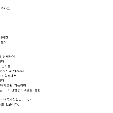
앞축카고

에어컨

별도--

 상세하게

다.

 문자를

전화드리겠습니다.

정비업소에서

다.

대차교환 가능하며,

고 / 신협등) 대출을 통한

라 변동사항있습니다.)

도 있습니다)
