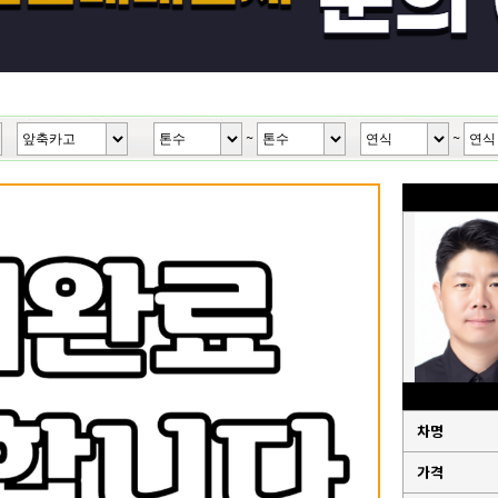
~
~
차명
가격