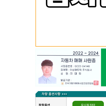
장착옵션
무시동히터