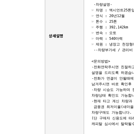
 -차량설명-

☞ 차명 : 엑시언트25톤
☞ 연식 : 20년12월

☞ 톤수 : 25톤

☞ 주행 : 392,142km

☞ 변속 : 오토

상세설명
☞ 마력 : 540마력

☞ 제원 : 냉장고 천장형
 --차량부가세 / 관리비 
<문의방법>

-전화연락주시면 친절하고
설명을 드리도록 하겠습니
-전화가 연결이 안될때에
남겨주시면 바로 확인후 
-차량 시승도 가능하며 
차량상태 확인도 가능합니
-현재 타고 계신 차량과 
 금융권 최저이율(새마을금
차량구매도 가능합니다. 

(단 구매자 신용도에 따
캐피탈 심사에서 탈락될수