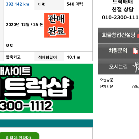
392,142 km
540 마력
마력
2020년 12월 / 25 톤
오토
앞축카고
10.1 m
적재함길이
오늘방문
전체방문
735
리타더(인타더)