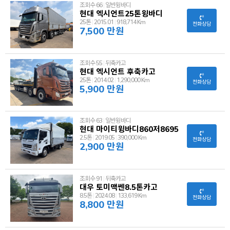
조회수 66
|
일반윙바디
현대 엑시언트25톤윙바디
25톤
|
2015.01
|
918,714 Km
전화상담
7,500 만원
조회수 55
|
뒤축카고
현대 엑시언트 후축카고
25톤
|
2014.02
|
1,290,000 Km
전화상담
5,900 만원
조회수 63
|
일반윙바디
현대 마이티윙바디860저8695
2.5톤
|
2019.05
|
390,000 Km
전화상담
2,900 만원
조회수 91
|
뒤축카고
대우 토미맥쎈8.5톤카고
8.5톤
|
2024.08
|
133,619 Km
전화상담
8,800 만원