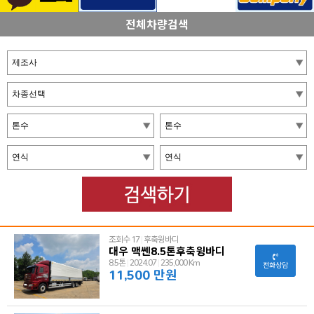
전체차량검색
조회수 17
|
후축윙바디
대우 맥쎈8.5톤후축윙바디
8.5톤
|
2024.07
|
235,000 Km
전화상담
11,500 만원