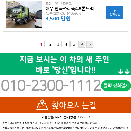
조회수 97
|
뒤축카고
대우 한국쓰리축4.5톤트럭
4.5톤
|
2017.03
|
516,596 Km
전화상담
3,500 만원
1
2
3
4
5
오늘방문
662
|
전체방문
735,667