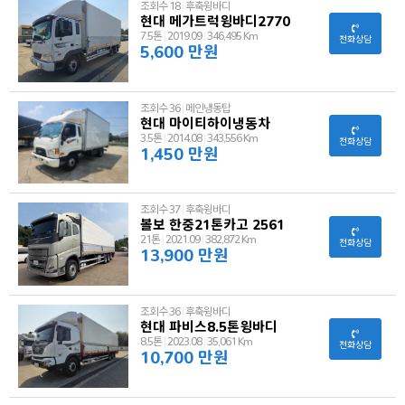
조회수 18
|
후축윙바디
현대 메가트럭윙바디2770
7.5톤
|
2019.09
|
346,495 Km
전화상담
5,600 만원
조회수 36
|
메인냉동탑
현대 마이티하이냉동차
3.5톤
|
2014.08
|
343,556 Km
전화상담
1,450 만원
조회수 37
|
후축윙바디
볼보 한중21톤카고 2561
21톤
|
2021.09
|
382,872 Km
전화상담
13,900 만원
조회수 36
|
후축윙바디
현대 파비스8.5톤윙바디
8.5톤
|
2023.08
|
35,061 Km
전화상담
10,700 만원