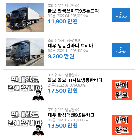
조회수 352
|
냉동완바디
볼보 한국쓰리축9.5톤트럭
9.5톤
|
2022.04
|
397,015 Km
전화상담
11,900 만원
조회수 1550
|
냉동완바디
대우 냉동완바디 프리마
8.5톤
|
2021.11
|
306,415 Km
전화상담
9,200 만원
조회수 929
|
냉동완바디
볼보 볼보FH서브냉동완바디
21톤
|
2022.03
|
376,683 Km
17,500 만원
조회수 315
|
냉동완바디
대우 한성맥쎈9.5톤카고
9.5톤
|
2023.05
|
200,000 Km
13,500 만원