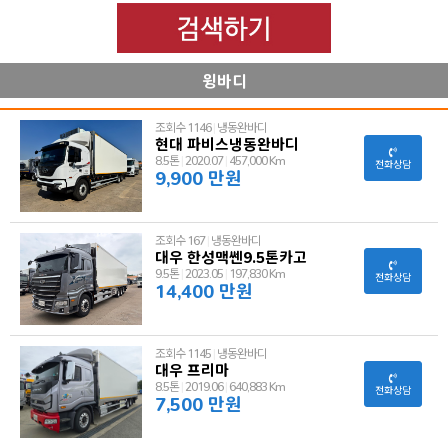
윙바디
조회수 1146
|
냉동완바디
현대 파비스냉동완바디
8.5톤
|
2020.07
|
457,000 Km
전화상담
9,900 만원
조회수 167
|
냉동완바디
대우 한성맥쎈9.5톤카고
9.5톤
|
2023.05
|
197,830 Km
전화상담
14,400 만원
조회수 1145
|
냉동완바디
대우 프리마
8.5톤
|
2019.06
|
640,883 Km
전화상담
7,500 만원