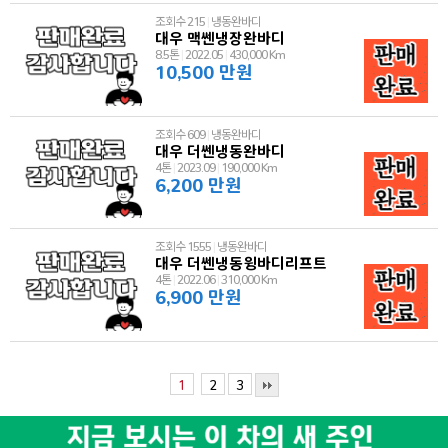
조회수 215
|
냉동완바디
대우 맥쎈냉장완바디
8.5톤
|
2022.05
|
430,000 Km
10,500 만원
조회수 609
|
냉동완바디
대우 더쎈냉동완바디
4톤
|
2023.09
|
190,000 Km
6,200 만원
조회수 1555
|
냉동완바디
대우 더쎈냉동윙바디리프트
4톤
|
2022.06
|
310,000 Km
6,900 만원
1
2
3