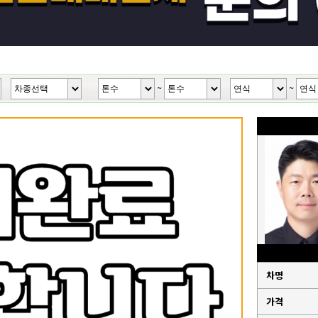
~
~
차명
가격