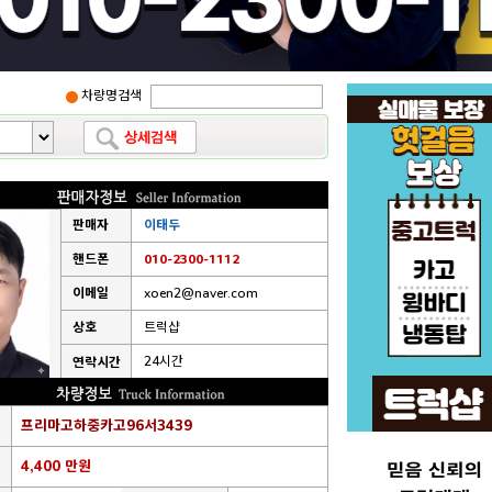
차량명검색
판매자
이태두
핸드폰
010-2300-1112
이메일
xoen2@naver.com
상호
트럭샵
24시간
연락시간
프리마고하중카고96서3439
4,400 만원