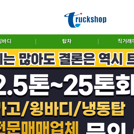
윙바디
탑차
직거래