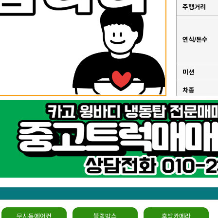
주행거리
연식/톤수
미션
차종
성능점검기
록부
무시동에어컨
블랙박스
후방카메라