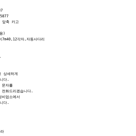
   

877

 앞축 카고

)

이7m40,12각자,자동사다리



 상세하게 

다. 

문자를 

 전화드리겠습니다. 

정비업소에서 

다.  



라 
