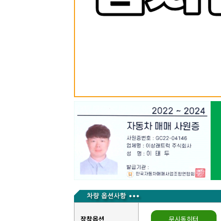
장착옵션
무시동히터