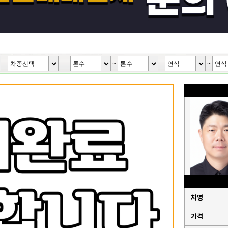
~
~
차명
가격