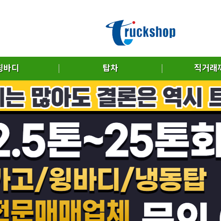
윙바디
탑차
직거래