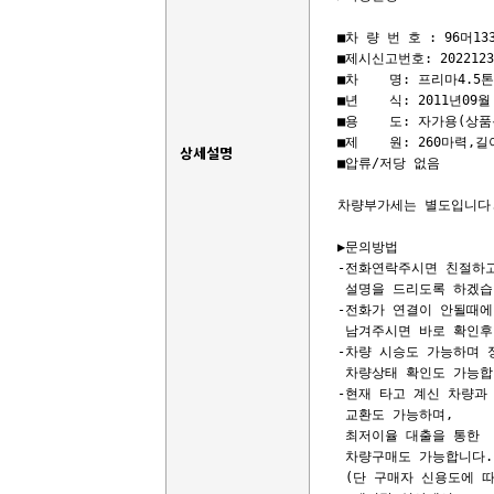
■차 량 번 호 : 96머1337
■제시신고번호: 20221235
■차    명: 프리마4.5톤
■년    식: 2011년09월

■용    도: 자가용(상품용
■제    원: 260마력,길
상세설명
■압류/저당 없음

차량부가세는 별도입니다.﻿
▶문의방법 

-전화연락주시면 친절하고
 설명을 드리도록 하겠습니
-전화가 연결이 안될때에 
 남겨주시면 바로 확인후
-차량 시승도 가능하며 
 차량상태 확인도 가능합니
-현재 타고 계신 차량과 
 교환도 가능하며, 

 최저이율 대출을 통한 

 차량구매도 가능합니다.

 (단 구매자 신용도에 따