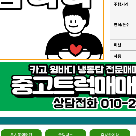
주행거리
연식/톤수
미션
차종
성능점검기록
부
무시동에어컨
블랙박스
후방카메라