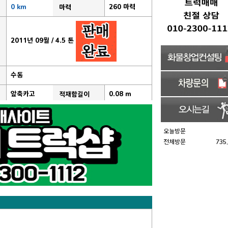
0 km
260 마력
마력
2011년 09월 / 4.5 톤
수동
앞축카고
0.08 m
적재함길이
오늘방문
전체방문
735