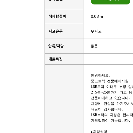
적재함길이
0.08 m
사고유무
무사고
압류/저당
없음
매물특징
안녕하세요. 

중고트럭 전문매매사원

LSR트럭 이태두 부장 입니
2.5톤~25톤까지 카고 윙
전문매매하고 있습니다.

차량에 관심을 가져주셔서
대단히 감사합니다. 

LSR트럭의 차량은 합리적
가격절충이 가능합니다.

▶차량설명
