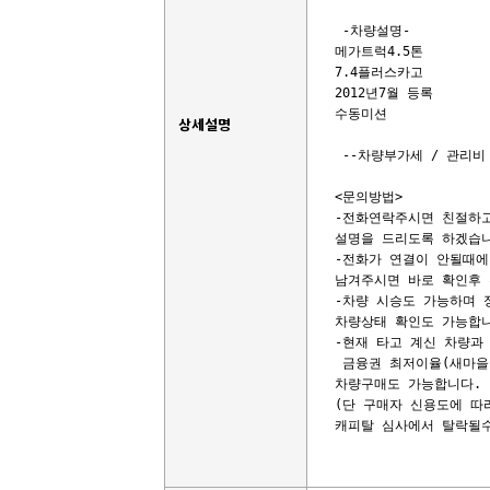
 -차량설명-

메가트럭4.5톤

7.4플러스카고

2012년7월 등록 

수동미션

상세설명
 --차량부가세 / 관리비 
<문의방법>

-전화연락주시면 친절하고
설명을 드리도록 하겠습니
-전화가 연결이 안될때에
남겨주시면 바로 확인후 
-차량 시승도 가능하며 
차량상태 확인도 가능합니
-현재 타고 계신 차량과 
 금융권 최저이율(새마을금
차량구매도 가능합니다. 

(단 구매자 신용도에 따
캐피탈 심사에서 탈락될수