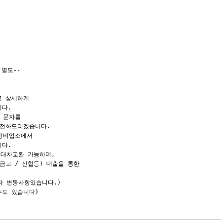
별도--

 상세하게

다.

 문자를

전화드리겠습니다.

정비업소에서

다.

대차교환 가능하며,

고 / 신협등) 대출을 통한

라 변동사항있습니다.)

도 있습니다)
