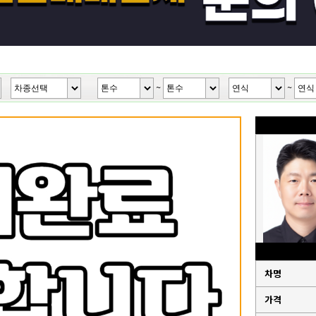
~
~
차명
가격