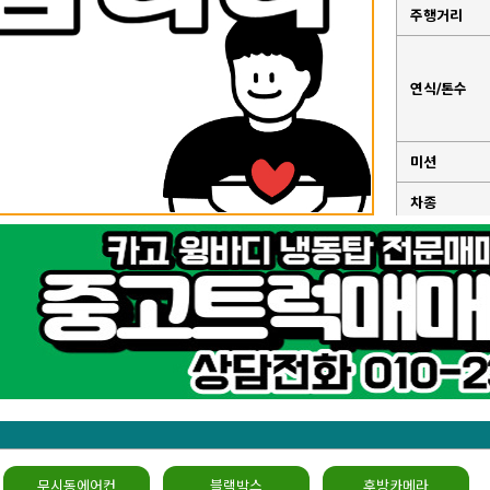
주행거리
연식/톤수
미션
차종
성능점검기
록부
무시동에어컨
블랙박스
후방카메라