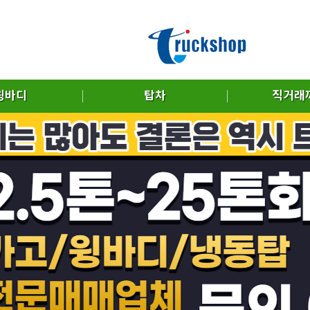
윙바디
탑차
직거래