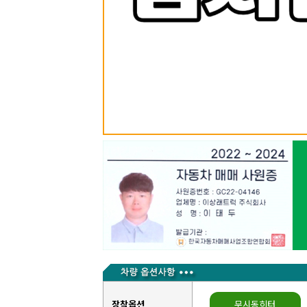
장착옵션
무시동히터