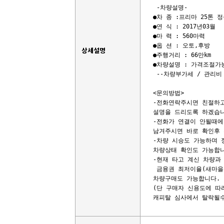
 -차량설명-

●차 종 :프리마 25톤 정
●연 식 : 2017년03월

●마 력 : 560마력

●옵 션 : 오토,후방

상세설명
●주행거리 : 66만km

●차량설명 : 가격조절가능
 --차량부가세 / 관리비 
<문의방법>

-전화연락주시면 친절하고
설명을 드리도록 하겠습니
-전화가 연결이 안될때에
남겨주시면 바로 확인후 
-차량 시승도 가능하며 
차량상태 확인도 가능합니
-현재 타고 계신 차량과 
 금융권 최저이율(새마을금
차량구매도 가능합니다. 

(단 구매자 신용도에 따
캐피탈 심사에서 탈락될수도 있