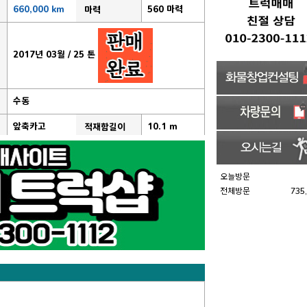
660,000 km
560 마력
마력
2017년 03월 / 25 톤
수동
앞축카고
10.1 m
적재함길이
오늘방문
전체방문
735