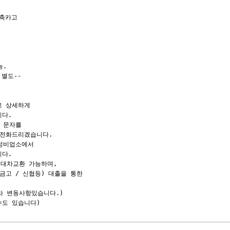
축카고

.

별도--

 상세하게

다.

 문자를

전화드리겠습니다.

정비업소에서

다.

대차교환 가능하며,

고 / 신협등) 대출을 통한

라 변동사항있습니다.)

습니다)                        